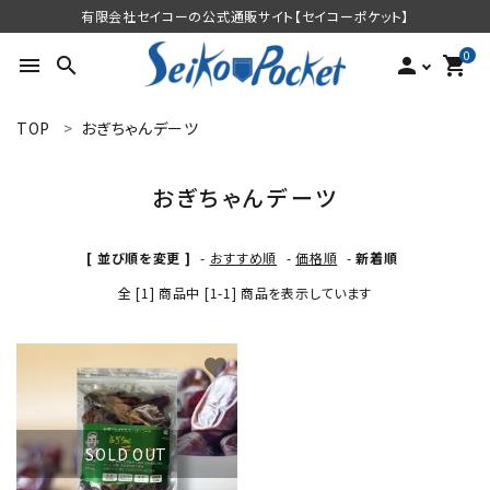
有限会社セイコーの公式通販サイト【セイコーポケット】
0
menu
search
person
shopping_cart
TOP
おぎちゃんデーツ
search
おぎちゃんデーツ
すべての商品を見る
[ 並び順を変更 ]
-
おすすめ順
-
価格順
-
新着順
商品を探す
全 [1] 商品中 [1-1] 商品を表示しています
お悩みから探す
favorite
ACCOUNT MENU
ようこそ 会員名 様
SOLD OUT
meeting_room
person
ログイン
新規会員登録